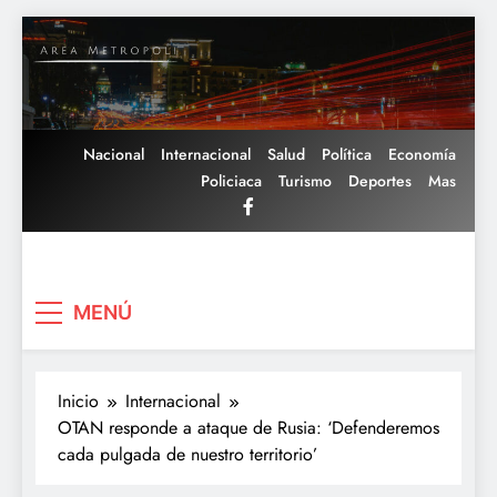
Saltar
al
contenido
Nacional
Internacional
Salud
Política
Economía
Policiaca
Turismo
Deportes
Mas
Area Metropoli
MENÚ
Inicio
Internacional
OTAN responde a ataque de Rusia: ‘Defenderemos
cada pulgada de nuestro territorio’