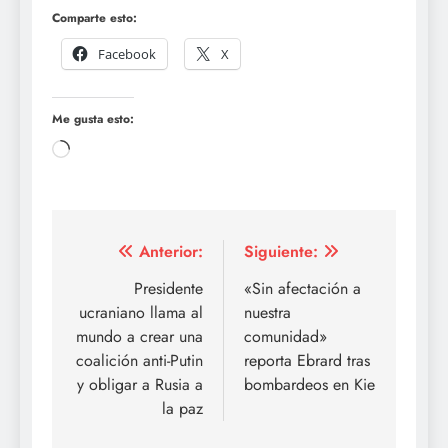
Comparte esto:
Facebook
X
Me gusta esto:
Cargando...
Navegación
Anterior:
Siguiente:
de
Presidente
«Sin afectación a
ucraniano llama al
nuestra
entradas
mundo a crear una
comunidad»
coalición anti-Putin
reporta Ebrard tras
y obligar a Rusia a
bombardeos en Kie
la paz