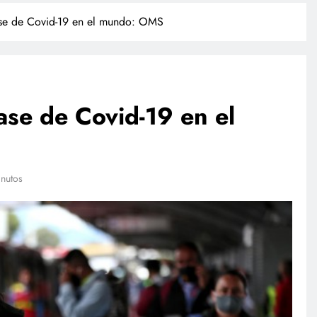
ase de Covid-19 en el mundo: OMS
ase de Covid-19 en el
POLICIACA
nutos
ulación de
Camionazo en Sonora deja un
ista a finales
muerto y 39 lesionados en la
m
carretera Obregón-Empalme
julio 27, 2026