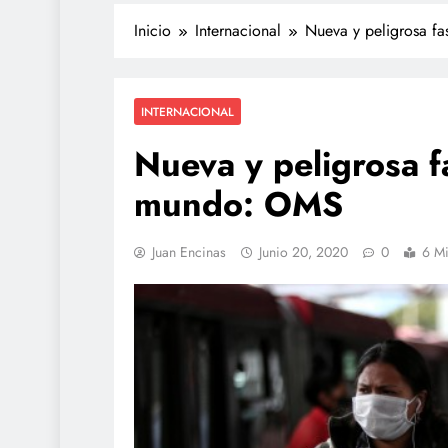
Inicio
Internacional
Nueva y peligrosa f
INTERNACIONAL
Nueva y peligrosa f
mundo: OMS
TECNOLOGÍA
Juan Encinas
Junio 20, 2020
0
6 Mi
Propuesta para la reg
redes sociales estará l
de agosto: Sheinbau
julio 27, 2026