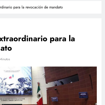
rdinario para la revocación de mandato
traordinario para la
ato
TECNOLOGÍA
Minutos
Propuesta para la regulación de
redes sociales estará lista a finales
de agosto: Sheinbaum
julio 17, 2026