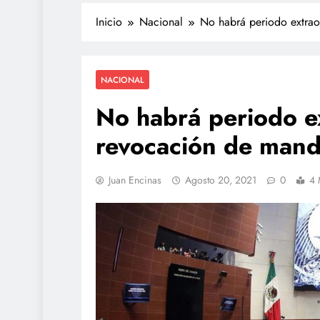
Inicio
Nacional
No habrá periodo extrao
NACIONAL
No habrá periodo ex
revocación de mand
Juan Encinas
Agosto 20, 2021
0
4 