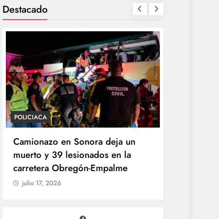
Destacado
POLICIACA
POLÍTICA
Camionazo en Sonora deja un
Sheinbaum 
muerto y 39 lesionados en la
de la Pres
carretera Obregón-Empalme
Unidad de 
julio 17, 2026
julio 17, 20