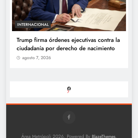
INTERNACIONAL
E
e
Trump firma órdenes ejecutivas contra la
“
ciudadanía por derecho de nacimiento
r
p
agosto 7, 2026
Facebook
Área Metrópoli 2026. Powered By
.
BlazeThemes