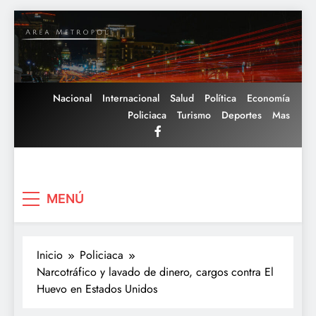
Saltar
al
contenido
Nacional
Internacional
Salud
Política
Economía
Policiaca
Turismo
Deportes
Mas
Area Metropoli
MENÚ
Inicio
Policiaca
Narcotráfico y lavado de dinero, cargos contra El
Huevo en Estados Unidos