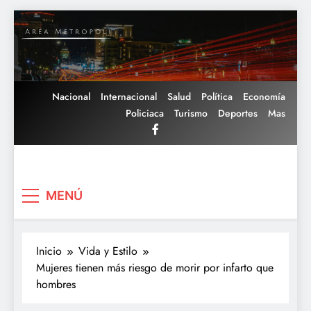
Saltar
al
contenido
Nacional
Internacional
Salud
Política
Economía
Policiaca
Turismo
Deportes
Mas
Area Metropoli
MENÚ
Inicio
Vida y Estilo
Mujeres tienen más riesgo de morir por infarto que
hombres