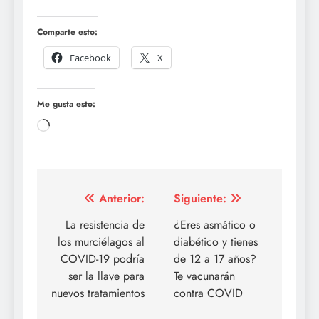
Comparte esto:
Facebook
X
Me gusta esto:
Cargando...
Navegación
Anterior:
Siguiente:
de
La resistencia de
¿Eres asmático o
los murciélagos al
diabético y tienes
entradas
COVID-19 podría
de 12 a 17 años?
ser la llave para
Te vacunarán
nuevos tratamientos
contra COVID