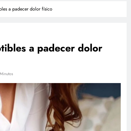
bles a padecer dolor físico
tibles a padecer dolor
POLICIACA
Minutos
Adulto mayor que murió
atropellado fue empujado, revela
video
febrero 27, 2026