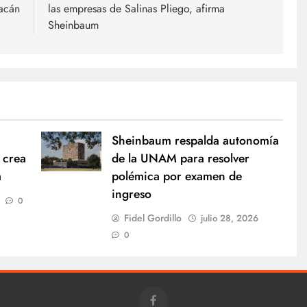
oacán
las empresas de Salinas Pliego, afirma
Sheinbaum
Sheinbaum respalda autonomía
 crea
de la UNAM para resolver
a
polémica por examen de
ingreso
0
Fidel Gordillo
julio 28, 2026
0