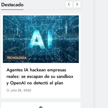
Destacado
ENTRETENIMIENTO
TECNOLOGÍA
“Yanet es gomita premium”:
Agentes IA
Gomita reacciona al inesperado
reales: se
duelo de parecidos en redes
y OpenAI n
julio 28, 2026
julio 28, 20