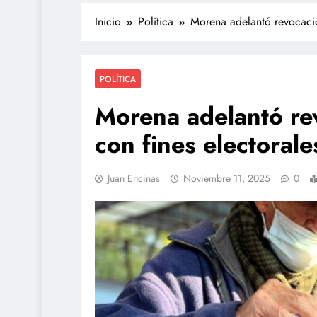
Inicio
Política
Morena adelantó revocació
POLÍTICA
Morena adelantó re
con fines electorale
POLICIACA
Juan Encinas
Noviembre 11, 2025
0
Adulto mayor que mur
atropellado fue empuj
video
julio 28, 2026