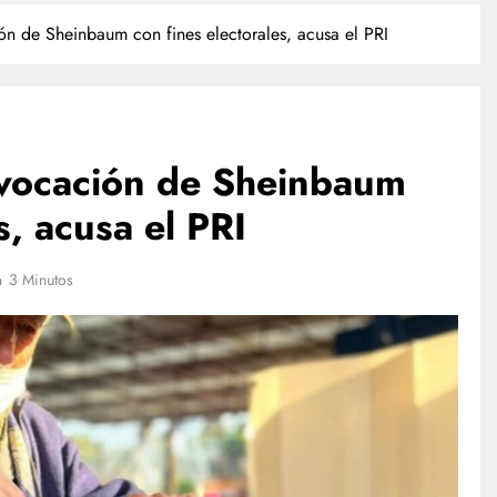
n de Sheinbaum con fines electorales, acusa el PRI
vocación de Sheinbaum
s, acusa el PRI
INTERNACIONAL
3 Minutos
ió
Trump firma órdenes ejecutivas
ado, revela
contra la ciudadanía por derecho
de nacimiento
julio 28, 2026