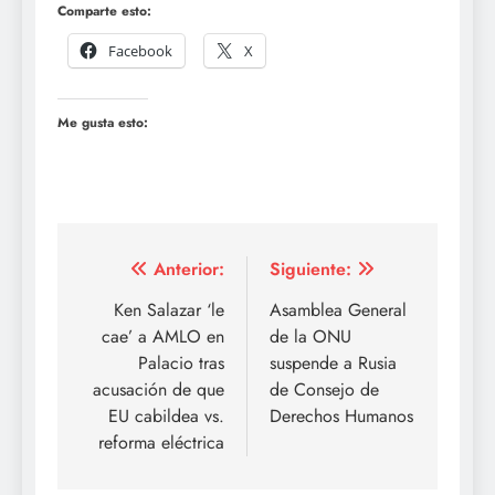
Comparte esto:
Facebook
X
Me gusta esto:
Navegación
Anterior:
Siguiente:
de
Ken Salazar ‘le
Asamblea General
cae’ a AMLO en
de la ONU
entradas
Palacio tras
suspende a Rusia
acusación de que
de Consejo de
EU cabildea vs.
Derechos Humanos
reforma eléctrica