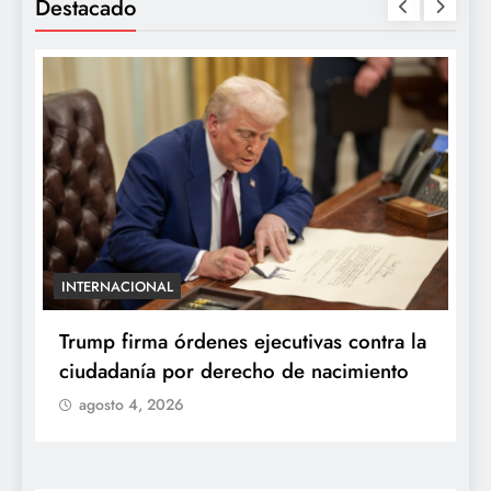
Destacado
ENTRETENIMIENTO
 contra la
“Yanet es gomita premium”: Gomita
cimiento
reacciona al inesperado duelo de
parecidos en redes
agosto 4, 2026