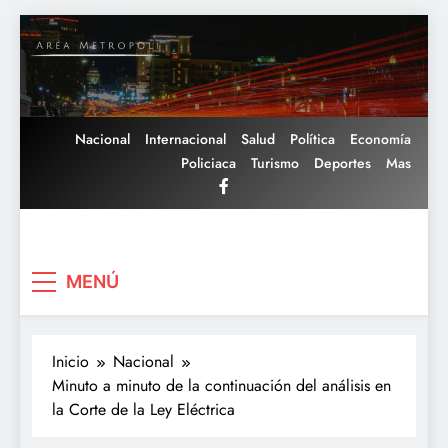
Saltar
al
contenido
Nacional
Internacional
Salud
Política
Economía
Policiaca
Turismo
Deportes
Mas
Area Metropoli
MENÚ
Inicio
Nacional
Minuto a minuto de la continuación del análisis en
la Corte de la Ley Eléctrica