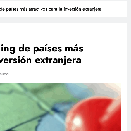
e países más atractivos para la inversión extranjera
king de países más
nversión extranjera
NACIONAL
nutos
empresas
Investigan a sujeto que dio
 su sandbox
cerveza a un caballo en Puebla
l plan
junio 15, 2026