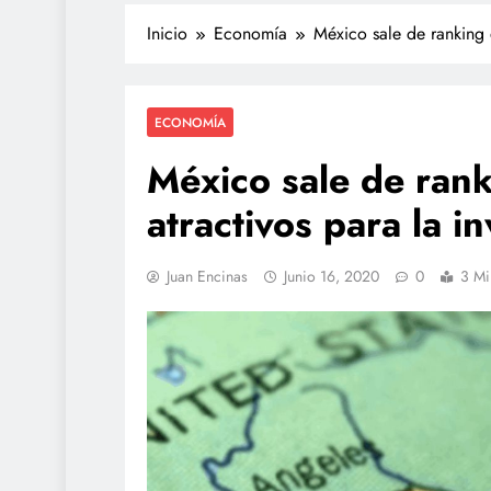
Inicio
Economía
México sale de ranking d
ECONOMÍA
México sale de ran
atractivos para la i
TECNOLOGÍA
Juan Encinas
Junio 16, 2020
0
3 Mi
Agentes IA hackean 
reales: se escapan de
y OpenAI no detectó e
junio 15, 2026