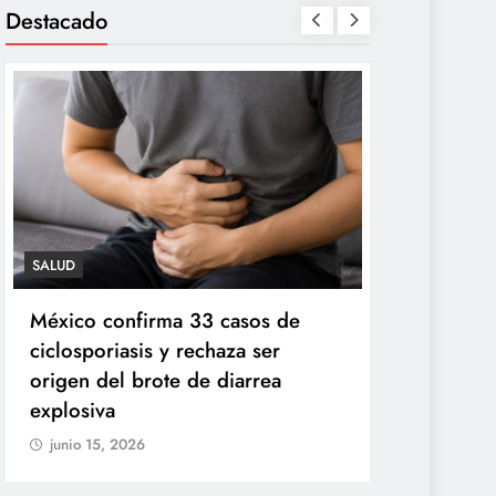
Destacado
SALUD
TECNOLOGÍA
México confirma 33 casos de
Propuesta 
ciclosporiasis y rechaza ser
redes socia
origen del brote de diarrea
de agosto
explosiva
junio 15, 20
junio 15, 2026