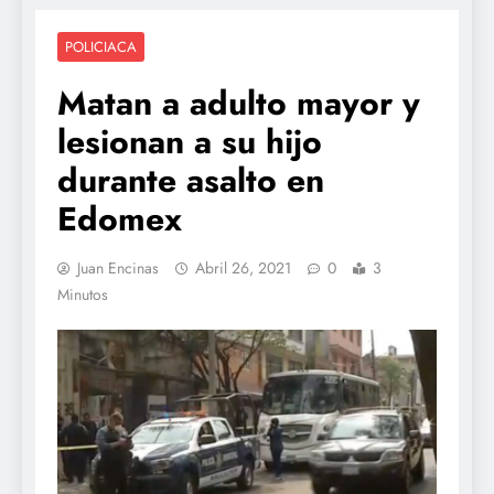
POLICIACA
Matan a adulto mayor y
lesionan a su hijo
durante asalto en
Edomex
Juan Encinas
Abril 26, 2021
0
3
Minutos