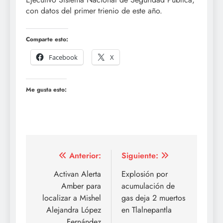
con datos del primer trienio de este año.
Comparte esto:
Facebook
X
Me gusta esto:
Navegación
Anterior:
Siguiente:
de
Activan Alerta
Explosión por
Amber para
acumulación de
entradas
localizar a Mishel
gas deja 2 muertos
Alejandra López
en Tlalnepantla
Fernández