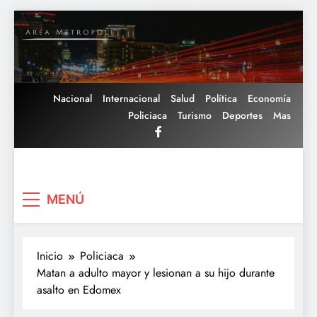
Saltar
al
contenido
Nacional
Internacional
Salud
Política
Economía
Policiaca
Turismo
Deportes
Mas
Area Metropoli
MENÚ
Inicio
Policiaca
Matan a adulto mayor y lesionan a su hijo durante
asalto en Edomex