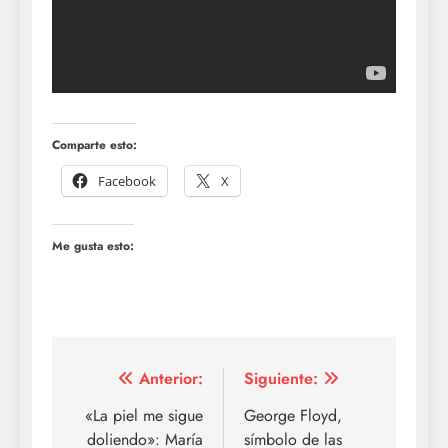
Comparte esto:
Facebook
X
Me gusta esto:
Navegación
Anterior:
Siguiente:
de
«La piel me sigue
George Floyd,
doliendo»: María
símbolo de las