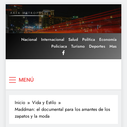
Saltar
al
contenido
Nacional
Internacional
Salud
Política
Economía
Policiaca
Turismo
Deportes
Mas
Area Metropoli
MENÚ
Inicio
Vida y Estilo
Maddman: el documental para los amantes de los
zapatos y la moda