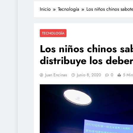
Inicio
Tecnología
Los niños chinos sabote
TECNOLOGÍA
Los niños chinos sa
distribuye los debe
TECNOLOGÍA
Juan Encinas
Junio 8, 2020
0
5 Min
Propuesta para la reg
redes sociales estará l
de agosto: Sheinbau
marzo 12, 2026