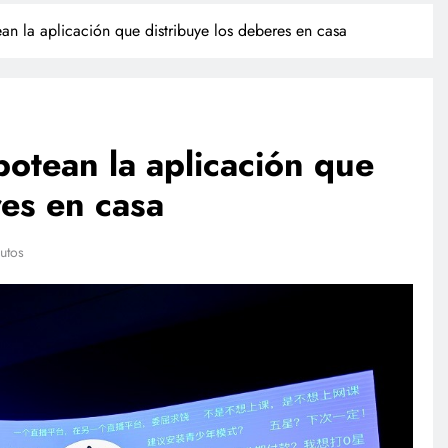
an la aplicación que distribuye los deberes en casa
botean la aplicación que
res en casa
POLICIACA
utos
ulación de
Camionazo en Sonora deja un
ista a finales
muerto y 39 lesionados en la
m
carretera Obregón-Empalme
marzo 12, 2026