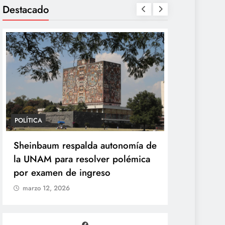
Destacado
POLÍTICA
POLÍTICA
Sheinbaum desaparece la Vocería
Sheinbaum
de la Presidencia y crea nueva
la UNAM pa
Unidad de Ayudantía
por exame
marzo 12, 2026
marzo 12, 