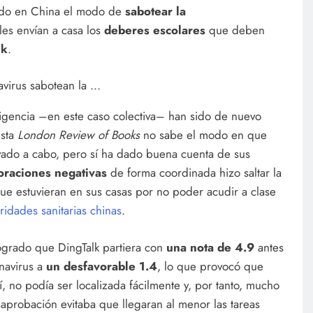
ado en China el modo de
sabotear la
les envían a casa los
deberes escolares
que deben
lk
.
eligencia –en este caso colectiva– han sido de nuevo
ista
London Review of Books
no sabe el modo en que
ado a cabo, pero sí ha dado buena cuenta de sus
oraciones negativas
de forma coordinada hizo saltar la
que estuvieran en sus casas por no poder acudir a clase
ridades sanitarias chinas
.
ogrado que DingTalk partiera con
una nota de 4.9
antes
navirus a
un desfavorable 1.4
, lo que provocó que
í, no podía ser localizada fácilmente y, por tanto, mucho
robación evitaba que llegaran al menor las tareas