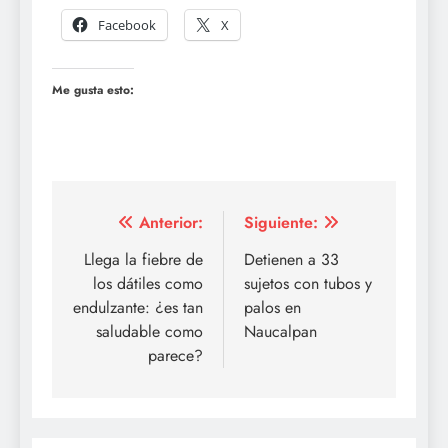
Facebook
X
Me gusta esto:
Navegación
Anterior:
Siguiente:
de
Llega la fiebre de
Detienen a 33
los dátiles como
sujetos con tubos y
entradas
endulzante: ¿es tan
palos en
saludable como
Naucalpan
parece?