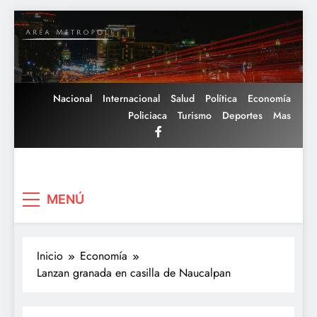
Saltar
al
contenido
Nacional
Internacional
Salud
Política
Economía
Policiaca
Turismo
Deportes
Mas
Area Metropoli
MENÚ
Inicio
Economía
Lanzan granada en casilla de Naucalpan