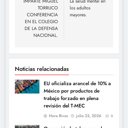
de
IMPARTE MIGUEL
La salud mental en
TORRUCO
los adultos
entradas
CONFERENCIA
mayores.
EN EL COLEGIO
DE LA DEFENSA
NACIONAL.
Noticias relacionadas
EU oficializa arancel de 10% a
México por productos de
trabajo forzado en plena
revisión del T-MEC
Nora Rivas
julio 23, 2026
0