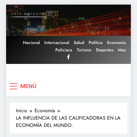
Saltar
al
contenido
Nacional
Internacional
Salud
Política
Economía
Policiaca
Turismo
Deportes
Mas
Area Metropoli
MENÚ
Inicio
Economía
LA INFLUENCIA DE LAS CALIFICADORAS EN LA
ECONOMÍA DEL MUNDO.