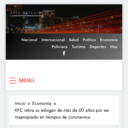
Saltar
al
contenido
Nacional
Internacional
Salud
Política
Economía
Policiaca
Turismo
Deportes
Mas
Area Metropoli
MENÚ
Inicio
Economía
KFC retira su eslogan de más de 60 años por ser
inapropiado en tiempos de coronavirus