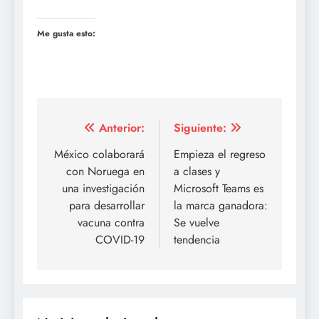
Me gusta esto:
Navegación
Anterior:
Siguiente:
de
México colaborará
Empieza el regreso
con Noruega en
a clases y
entradas
una investigación
Microsoft Teams es
para desarrollar
la marca ganadora:
vacuna contra
Se vuelve
COVID-19
tendencia