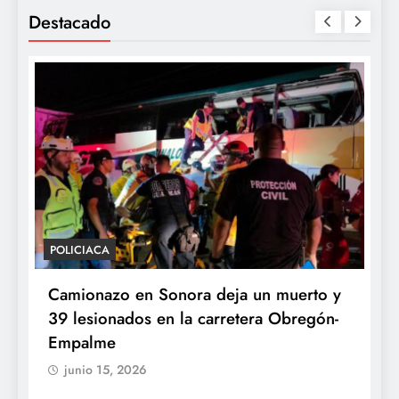
Destacado
POLICIACA
P
Camionazo en Sonora deja un muerto y
S
39 lesionados en la carretera Obregón-
P
Empalme
A
junio 15, 2026