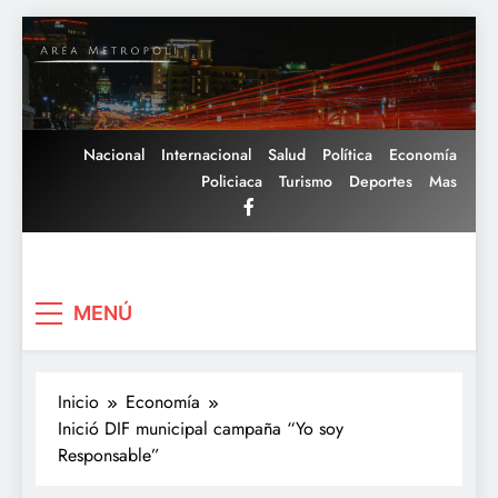
Saltar
al
contenido
Nacional
Internacional
Salud
Política
Economía
Policiaca
Turismo
Deportes
Mas
Area Metropoli
MENÚ
Inicio
Economía
Inició DIF municipal campaña “Yo soy
Responsable”