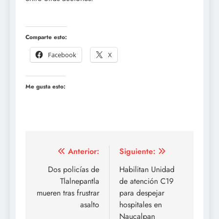
Comparte esto:
Facebook
X
Me gusta esto:
Navegación
Anterior:
Siguiente:
de
Dos policías de
Habilitan Unidad
Tlalnepantla
de atención C19
entradas
mueren tras frustrar
para despejar
asalto
hospitales en
Naucalpan