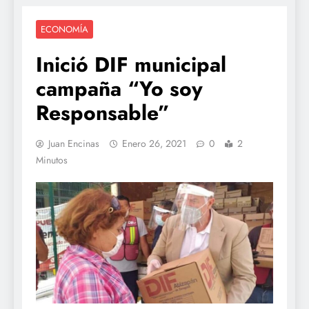
ECONOMÍA
Inició DIF municipal
campaña “Yo soy
Responsable”
Juan Encinas
Enero 26, 2021
0
2
Minutos