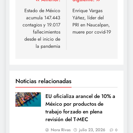
Navegación
de
Estado de México
Enrique Vargas
acumula 147.443
Yáñez, líder del
entradas
contagios y 19.017
PRI en Naucalpan,
fallecimientos
muere por covid-19
desde el inicio de
la pandemia
Noticias relacionadas
EU oficializa arancel de 10% a
México por productos de
trabajo forzado en plena
revisión del T-MEC
Nora Rivas
julio 23, 2026
0