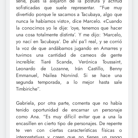
serie, pues la alejaron de la postura y actitud
sofisticadas que suele representar. “Fue muy
divertido porque le sacamos a Tacubaya, algo que
nunca le habíamos visto», dice Marcelo. «Cuando
la conocimos yo le dije: ‘oye, tenemos que hacer
una cosa totalmente distinta’. Y me dijo: ‘Marcelo,
yo nací en Tacubaya’. De ahí pa’l real, y se corrió
la voz de que andábamos jugando en Amarres y
tuvimos una cantidad de cameos de gente
increíble: Tiaré Scanda, Verónica Toussaint,
Leonardo de Lozanne, Irán Castillo, Benny
Emmanuel, Nailea Norvind. Si se hace una
segunda temporada, a lo mejor hasta sale
Timbiriche”.
Gabriela, por otra parte, comenta que no había
tenido oportunidad de encarnar un personaje
como Ana. “Es muy difícil evitar que a una la
encasillen en cierto tipo de personajes. De repente
te ven con ciertas características físicas o
interpretativas y creen que no tienes un rango