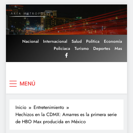
Saltar
al
contenido
Nacional
Internacional
Salud
Política
Economía
Policiaca
Turismo
Deportes
Mas
Area Metropoli
MENÚ
Inicio
Entretenimiento
Hechizos en la CDMX: Amarres es la primera serie
de HBO Max producida en México