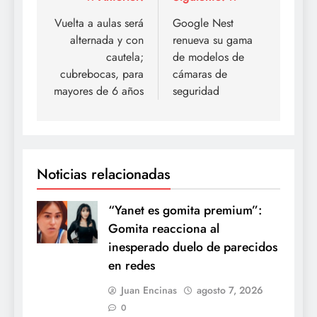
Navegación
de
Vuelta a aulas será
Google Nest
alternada y con
renueva su gama
entradas
cautela;
de modelos de
cubrebocas, para
cámaras de
mayores de 6 años
seguridad
Noticias relacionadas
“Yanet es gomita premium”:
Gomita reacciona al
inesperado duelo de parecidos
en redes
Juan Encinas
agosto 7, 2026
0