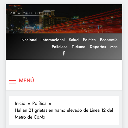
Saltar
al
contenido
Nacional
Internacional
Salud
Política
Economía
Policiaca
Turismo
Deportes
Mas
Area Metropoli
MENÚ
Inicio
Política
Hallan 21 grietas en tramo elevado de Línea 12 del
Metro de CdMx