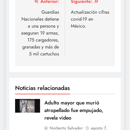
Navegación
Anterior:
Siguiente:
de
Guardias
Actualización cifras
Nacionales detiene
covid-19 en
entradas
a una persona y
México.
aseguran 19 armas,
175 cargadores,
granadas y más de
5 mil cartuchos
Noticias relacionadas
Adulto mayor que murió
atropellado fue empujado,
revela video
Norberto Salvador
agosto 7,