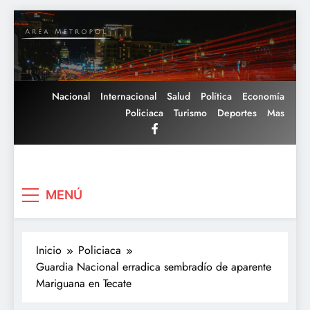
Saltar
al
contenido
Nacional
Internacional
Salud
Política
Economía
Policiaca
Turismo
Deportes
Mas
Area Metropoli
MENÚ
Inicio
Policiaca
Guardia Nacional erradica sembradío de aparente
Mariguana en Tecate