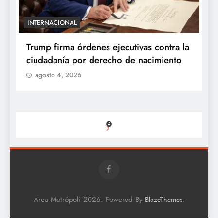
INTERNACIONAL
E
e
Trump firma órdenes ejecutivas contra la
“
ciudadanía por derecho de nacimiento
r
p
agosto 4, 2026
Facebook
Área Metrópoli 2026. Powered By
.
BlazeThemes