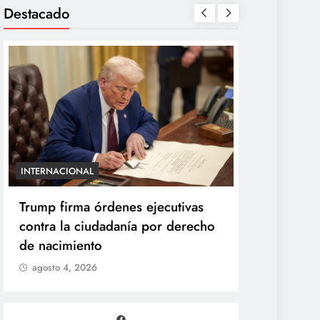
Destacado
INTERNACIONAL
ENTRETENIMIE
Trump firma órdenes ejecutivas
“Yanet es 
contra la ciudadanía por derecho
Gomita rea
de nacimiento
duelo de p
agosto 4, 2026
agosto 4, 2