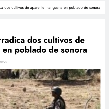
ca dos cultivos de aparente mariguana en poblado de sonora
radica dos cultivos de
 en poblado de sonora
POLICIACA
nutos
Adulto mayor que murió
atropellado fue empujado, revela
video
agosto 4, 2026