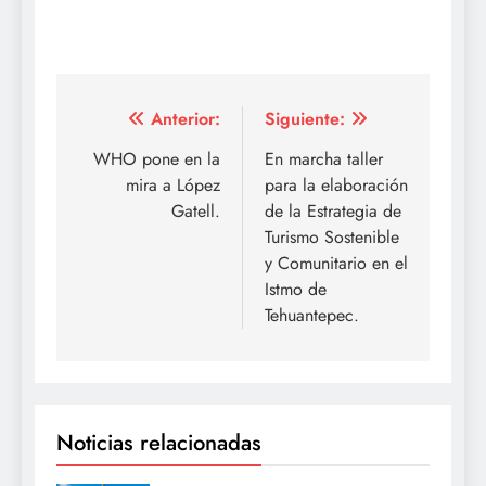
Navegación
Anterior:
Siguiente:
de
WHO pone en la
En marcha taller
mira a López
para la elaboración
entradas
Gatell.
de la Estrategia de
Turismo Sostenible
y Comunitario en el
Istmo de
Tehuantepec.
Noticias relacionadas