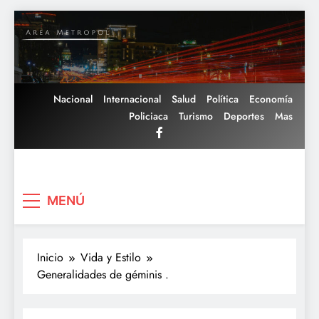
Saltar
al
contenido
Nacional
Internacional
Salud
Política
Economía
Policiaca
Turismo
Deportes
Mas
Area Metropoli
MENÚ
Inicio
Vida y Estilo
Generalidades de géminis .