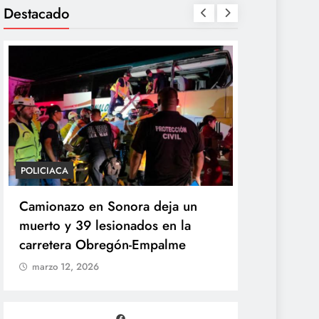
Destacado
POLICIACA
POLÍTICA
Camionazo en Sonora deja un
Sheinbaum 
muerto y 39 lesionados en la
de la Pres
carretera Obregón-Empalme
Unidad de 
marzo 12, 2026
marzo 12, 