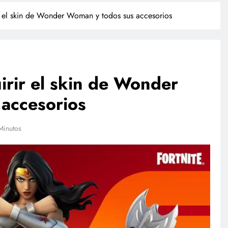
r el skin de Wonder Woman y todos sus accesorios
irir el skin de Wonder
accesorios
TECNOLOGÍA
Minutos
Propuesta para la regulación de
redes sociales estará lista a finales
de agosto: Sheinbaum
marzo 12, 2026