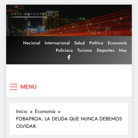
Saltar
al
contenido
Nacional
Internacional
Salud
Política
Economía
Policiaca
Turismo
Deportes
Mas
Area Metropoli
MENÚ
Inicio
Economía
FOBAPROA: LA DEUDA QUE NUNCA DEBEMOS
OLVIDAR.