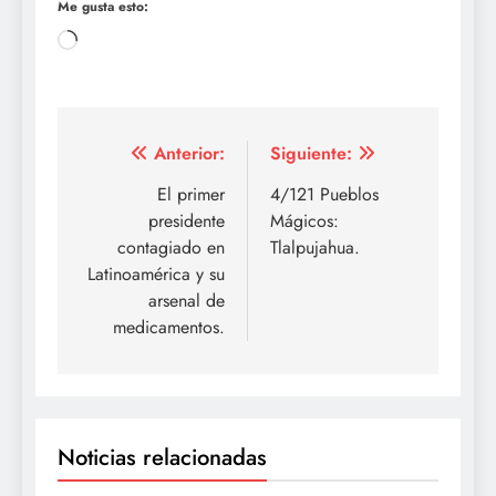
Me gusta esto:
Cargando...
Navegación
Anterior:
Siguiente:
de
El primer
4/121 Pueblos
presidente
Mágicos:
entradas
contagiado en
Tlalpujahua.
Latinoamérica y su
arsenal de
medicamentos.
Noticias relacionadas