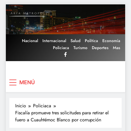
Saltar
al
contenido
Nacional
Internacional
Salud
Política
Economía
Policiaca
Turismo
Deportes
Mas
Area Metropoli
MENÚ
Inicio
Policiaca
Fiscalía promueve tres solicitudes para retirar el
fuero a Cuauhtémoc Blanco por corrupción