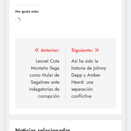
Me gusta esto:
Cargando...
Navegación
Anterior:
Siguiente:
de
Leonel Cota
Así ha sido la
Montaño llega
historia de Johnny
entradas
como titular de
Depp y Amber
Segalmex ante
Heard: una
indagatorias de
separación
corrupción
conflictiva
Noticias relacionadas