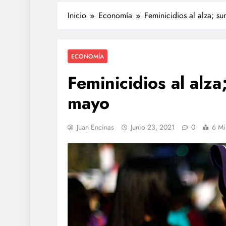
Inicio
Economía
Feminicidios al alza; 
ECONOMÍA
Feminicidios al alz
mayo
TECNOLOGÍA
Juan Encinas
Junio 23, 2021
0
6 Mi
Agentes IA hackean 
reales: se escapan de
y OpenAI no detectó e
junio 15, 2026