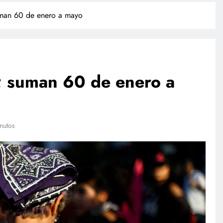
suman 60 de enero a mayo
a; suman 60 de enero a
NACIONAL
nutos
empresas
Investigan a sujeto que dio
 su sandbox
cerveza a un caballo en Puebla
l plan
junio 15, 2026