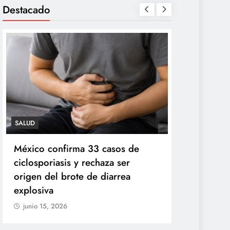
Destacado
SALUD
TECNOLOGÍA
México confirma 33 casos de
Propuesta 
ciclosporiasis y rechaza ser
redes socia
origen del brote de diarrea
de agosto
explosiva
junio 15, 20
junio 15, 2026