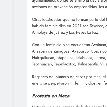
ayuntamientos donde se emitió la declarator
acciones de prevención emprendidas, los a
Otras localidades que no forman parte del 
habido feminicidios en 2021 son Texcoco, c
Almoloya de Juárez y Los Reyes La Paz.
Con un feminicidio se encuentran Acolman
Atizapán de Zaragoza, Axapusco, Coacalco,
Huixquilucan, Ixtapaluca, Ixtlahuaca, Lerma
Teotihuacán, Tepetlaoxtoc, Tlalnepantla, Vil
Respecto del número de casos por mes, el 
enero se perpetraron 11 feminicidios; en fe
Protesta en Neza
La tarde de ayer, grupos de lucha contra lo