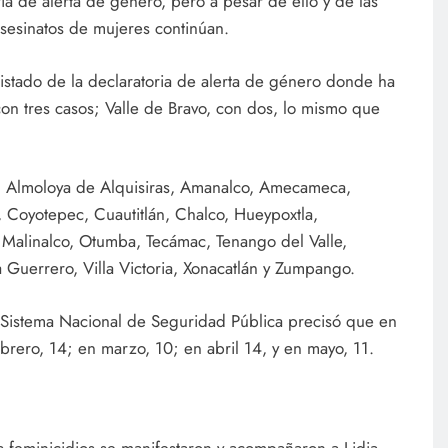
ia de alerta de género, pero a pesar de ello y de las
sesinatos de mujeres continúan.
listado de la declaratoria de alerta de género donde ha
on tres casos; Valle de Bravo, con dos, lo mismo que
, Almoloya de Alquisiras, Amanalco, Amecameca,
 Coyotepec, Cuautitlán, Chalco, Hueypoxtla,
, Malinalco, Otumba, Tecámac, Tenango del Valle,
la Guerrero, Villa Victoria, Xonacatlán y Zumpango.
Sistema Nacional de Seguridad Pública precisó que en
brero, 14; en marzo, 10; en abril 14, y en mayo, 11.
s feminicidios se manifestaron y acompañaron a Lidia