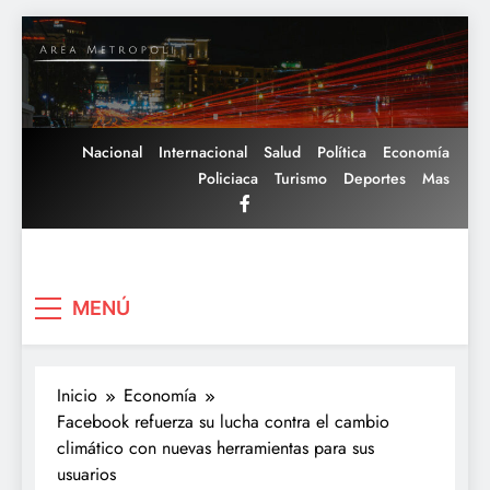
Saltar
al
contenido
Nacional
Internacional
Salud
Política
Economía
Policiaca
Turismo
Deportes
Mas
Area Metropoli
MENÚ
Inicio
Economía
Facebook refuerza su lucha contra el cambio
climático con nuevas herramientas para sus
usuarios