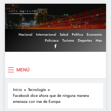
Saltar
al
contenido
Nacional
Internacional
Salud
Política
Economía
Policiaca
Turismo
Deportes
Mas
Area Metropoli
MENÚ
Inicio
Tecnología
Facebook dice ahora que de ninguna manera
amenaza con irse de Europa