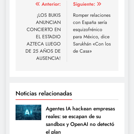
Navegación
Anterior:
Siguiente:
de
¡LOS BUKIS
Romper relaciones
ANUNCIAN
con España sería
entradas
CONCIERTO EN
esquizofrénico
EL ESTADIO
para México, dice
AZTECA LUEGO
Sarukhán «Con los
DE 25 AÑOS DE
de Casa»
AUSENCIA!
Noticias relacionadas
Agentes IA hackean empresas
reales: se escapan de su
sandbox y OpenAI no detectó
el plan