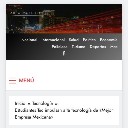
Saltar
al
contenido
Nacional
Internacional
Salud
Política
Economía
Policiaca
Turismo
Deportes
Mas
Area Metropoli
MENÚ
Inicio
Tecnología
Estudiantes Tec impulsan alta tecnología de «Mejor
Empresa Mexicana»