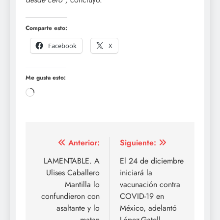
Comparte esto:
Facebook
X
Me gusta esto:
Cargando...
Navegación
Anterior:
Siguiente:
de
LAMENTABLE. A
El 24 de diciembre
Ulises Caballero
iniciará la
entradas
Mantilla lo
vacunación contra
confundieron con
COVID-19 en
asaltante y lo
México, adelantó
matan
López-Gatell