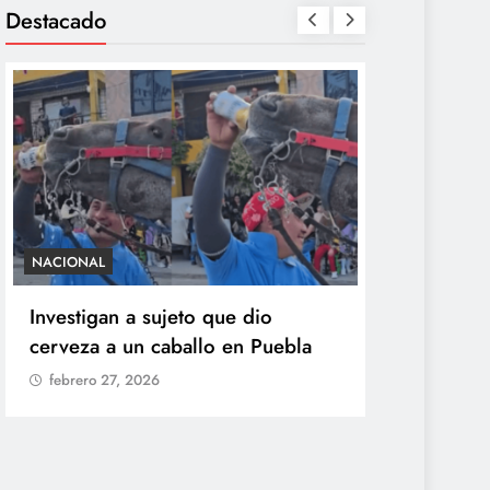
Destacado
NACIONAL
SALUD
Investigan a sujeto que dio
México con
cerveza a un caballo en Puebla
ciclosporia
origen del
febrero 27, 2026
explosiva
febrero 27,