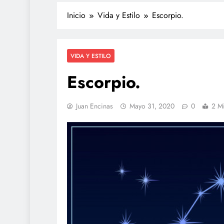
Inicio
Vida y Estilo
Escorpio.
VIDA Y ESTILO
Escorpio.
Juan Encinas
Mayo 31, 2020
0
2 M