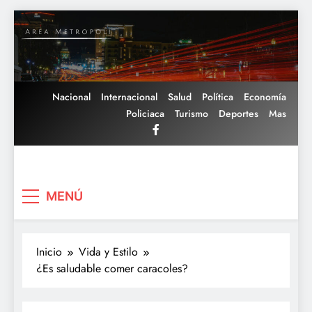
Saltar
al
contenido
Nacional
Internacional
Salud
Política
Economía
Policiaca
Turismo
Deportes
Mas
Area Metropoli
MENÚ
Inicio
Vida y Estilo
¿Es saludable comer caracoles?