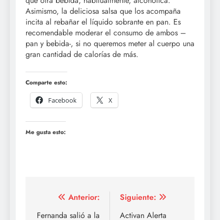
que otra bebida, habitualmente, alcohólica.
Asimismo, la deliciosa salsa que los acompaña
incita al rebañar el líquido sobrante en pan. Es
recomendable moderar el consumo de ambos –
pan y bebida-, si no queremos meter al cuerpo una
gran cantidad de calorías de más.
Comparte esto:
Facebook
X
Me gusta esto:
Navegación
Anterior:
Siguiente:
de
Fernanda salió a la
Activan Alerta