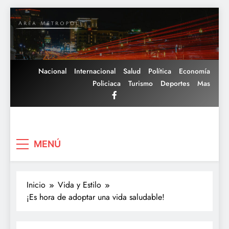
Saltar
al
contenido
Nacional
Internacional
Salud
Política
Economía
Policiaca
Turismo
Deportes
Mas
Area Metropoli
MENÚ
Inicio
Vida y Estilo
¡Es hora de adoptar una vida saludable!