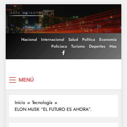
Saltar
al
contenido
Nacional
Internacional
Salud
Política
Economía
Policiaca
Turismo
Deportes
Mas
Area Metropoli
MENÚ
Inicio
Tecnología
ELON MUSK “EL FUTURO ES AHORA”.