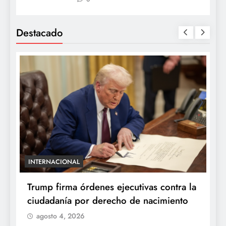
Destacado
INTERNACIONAL
E
e
Trump firma órdenes ejecutivas contra la
“
ciudadanía por derecho de nacimiento
r
p
agosto 4, 2026