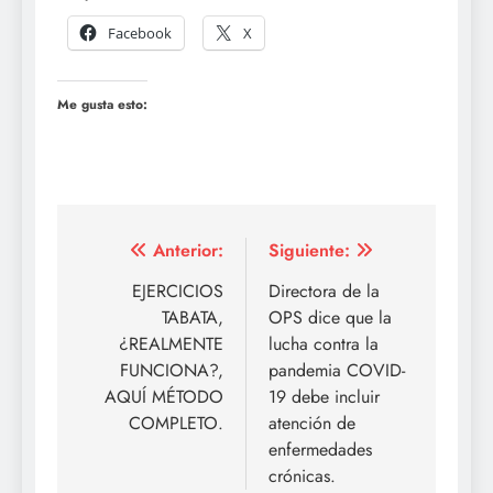
Facebook
X
Me gusta esto:
Navegación
Anterior:
Siguiente:
de
EJERCICIOS
Directora de la
TABATA,
OPS dice que la
entradas
¿REALMENTE
lucha contra la
FUNCIONA?,
pandemia COVID-
AQUÍ MÉTODO
19 debe incluir
COMPLETO.
atención de
enfermedades
crónicas.