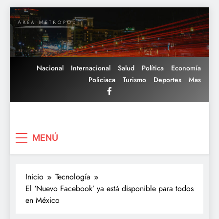
Saltar
al
contenido
Nacional
Internacional
Salud
Política
Economía
Policiaca
Turismo
Deportes
Mas
Area Metropoli
MENÚ
Inicio
Tecnología
El ‘Nuevo Facebook’ ya está disponible para todos
en México