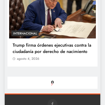
INTERNACIONAL
E
e
Trump firma órdenes ejecutivas contra la
“
ciudadanía por derecho de nacimiento
r
p
agosto 4, 2026
Facebook