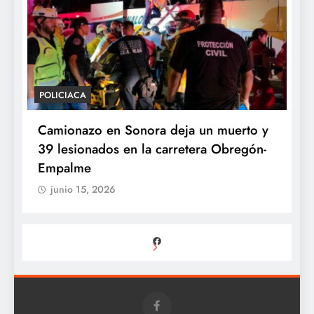
POLICIACA
P
Camionazo en Sonora deja un muerto y
S
39 lesionados en la carretera Obregón-
P
Empalme
A
junio 15, 2026
Facebook