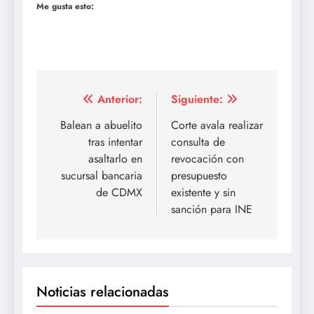
Me gusta esto:
Navegación
Anterior:
Siguiente:
de
Balean a abuelito
Corte avala realizar
tras intentar
consulta de
entradas
asaltarlo en
revocación con
sucursal bancaria
presupuesto
de CDMX
existente y sin
sanción para INE
Noticias relacionadas