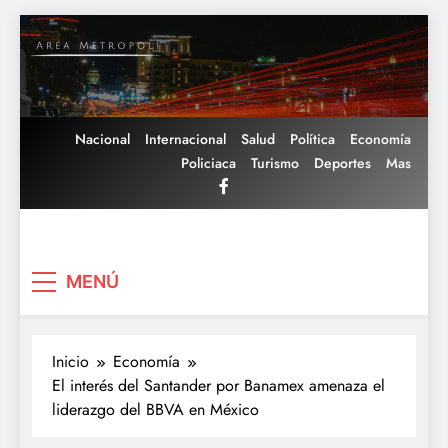
Saltar
al
contenido
Nacional
Internacional
Salud
Política
Economía
Policiaca
Turismo
Deportes
Mas
Area Metropoli
MENÚ
Inicio
Economía
El interés del Santander por Banamex amenaza el
liderazgo del BBVA en México