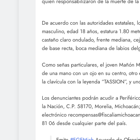
quien responsabilizaron de la muerte de l
De acuerdo con las autoridades estatales, lo
masculino, edad 18 años, estatura 1.80 metr
castaño claro ondulado, frente mediana, cej
de base recta, boca mediana de labios del
Como señas particulares, el joven Mañón Me
de una mano con un ojo en su centro, otro e
la clavícula con la leyenda “TASSION”, y un
Los denunciantes podrán acudir a Periféri
la Nación, C.P. 58170, Morelia, Michoacán; 
electrónico recompensas@fiscaliamichoacan
81 06 desde cualquier parte del país.
Emite
#FGEMich
Acuerdo de Ofrecim