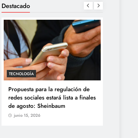
Destacado
SALUD
TECNOLOGÍA
México confirma 33 casos de
Propuesta 
ciclosporiasis y rechaza ser
redes socia
origen del brote de diarrea
de agosto
explosiva
junio 15, 20
junio 15, 2026