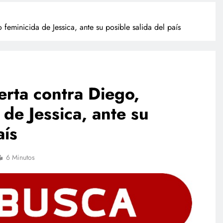
 feminicida de Jessica, ante su posible salida del país
erta contra Diego,
 de Jessica, ante su
NACIONAL
aís
empresas
Investigan a sujeto que dio
 su sandbox
cerveza a un caballo en Puebla
6 Minutos
l plan
junio 15, 2026