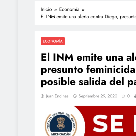
Inicio
Economía
El INM emite una alerta contra Diego, presunto
ECONOMÍA
El INM emite una al
presunto feminicida
TECNOLOGÍA
posible salida del p
Agentes IA hackean 
reales: se escapan de
Juan Encinas
Septiembre 29, 2020
0
y OpenAI no detectó e
junio 15, 2026