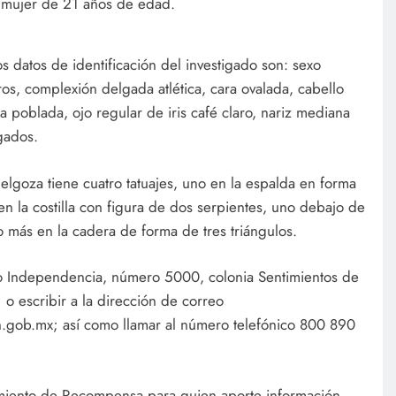
a mujer de 21 años de edad.
s datos de identificación del investigado son: sexo
os, complexión delgada atlética, cara ovalada, cabello
a poblada, ojo regular de iris café claro, nariz mediana
gados.
lgoza tiene cuatro tatuajes, uno en la espalda en forma
n la costilla con figura de dos serpientes, uno debajo de
o más en la cadera de forma de tres triángulos.
co Independencia, número 5000, colonia Sentimientos de
o escribir a la dirección de correo
.gob.mx; así como llamar al número telefónico 800 890
iento de Recompensa para quien aporte información