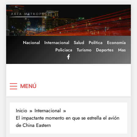
Saltar
al
contenido
Nacional
Internacional
Salud
Política
Economía
Policiaca
Turismo
Deportes
Mas
Area Metropoli
MENÚ
Inicio
Internacional
El impactante momento en que se estrella el avión
de China Eastern