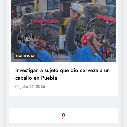
NACIONAL
S
e
Investigan a sujeto que dio cerveza a un
M
caballo en Puebla
c
b
julio 27, 2026
Facebook