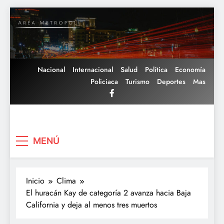
Saltar
al
contenido
Nacional
Internacional
Salud
Política
Economía
Policiaca
Turismo
Deportes
Mas
Area Metropoli
MENÚ
Inicio
Clima
El huracán Kay de categoría 2 avanza hacia Baja
California y deja al menos tres muertos