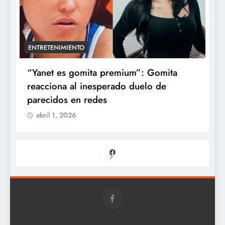
ENTRETENIMIENTO
a
“Yanet es gomita premium”: Gomita
A
reacciona al inesperado duelo de
e
parecidos en redes
d
abril 1, 2026
Facebook