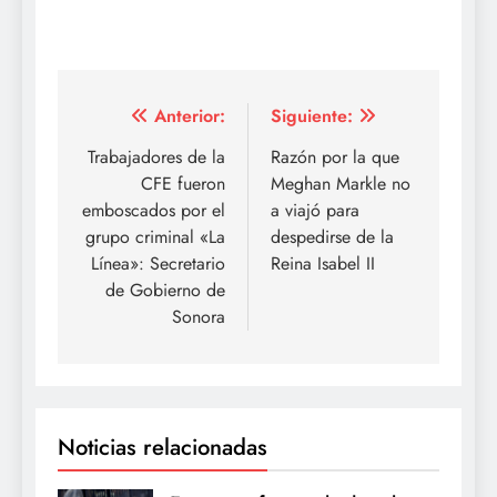
Navegación
Anterior:
Siguiente:
de
Trabajadores de la
Razón por la que
CFE fueron
Meghan Markle no
entradas
emboscados por el
a viajó para
grupo criminal «La
despedirse de la
Línea»: Secretario
Reina Isabel II
de Gobierno de
Sonora
Noticias relacionadas