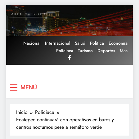
Saltar
al
contenido
Nacional
Internacional
Salud
Política
Economía
Policiaca
Turismo
Deportes
Mas
Area Metropoli
MENÚ
Inicio
Policiaca
Ecatepec continuará con operativos en bares y
centros nocturnos pese a semáforo verde