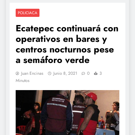
POLICIACA
Ecatepec continuará con
operativos en bares y
centros nocturnos pese
a semáforo verde
Juan Encinas
Junio 8, 2021
0
3
Minutos