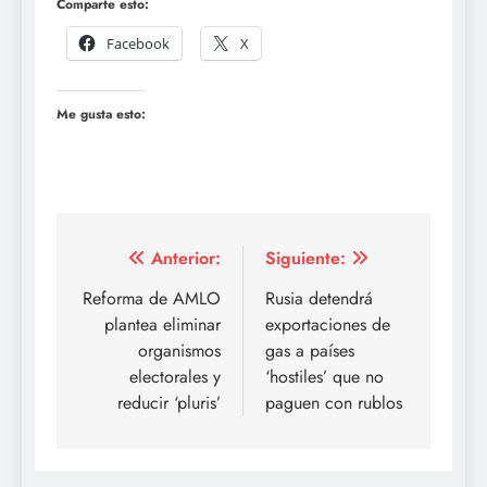
Comparte esto:
Facebook
X
Me gusta esto:
Navegación
Anterior:
Siguiente:
de
Reforma de AMLO
Rusia detendrá
plantea eliminar
exportaciones de
entradas
organismos
gas a países
electorales y
‘hostiles’ que no
reducir ‘pluris’
paguen con rublos