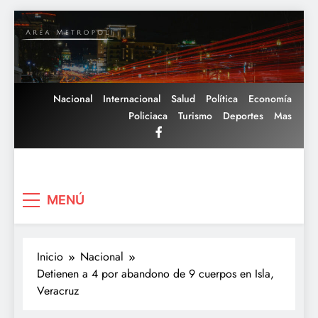
Saltar
al
contenido
Nacional
Internacional
Salud
Política
Economía
Policiaca
Turismo
Deportes
Mas
Area Metropoli
MENÚ
Inicio
Nacional
Detienen a 4 por abandono de 9 cuerpos en Isla,
Veracruz