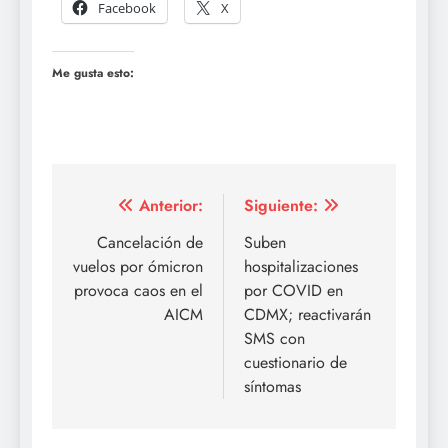
Facebook
X
Me gusta esto:
Navegación
Anterior:
Siguiente:
de
Cancelación de
Suben
vuelos por ómicron
hospitalizaciones
entradas
provoca caos en el
por COVID en
AICM
CDMX; reactivarán
SMS con
cuestionario de
síntomas