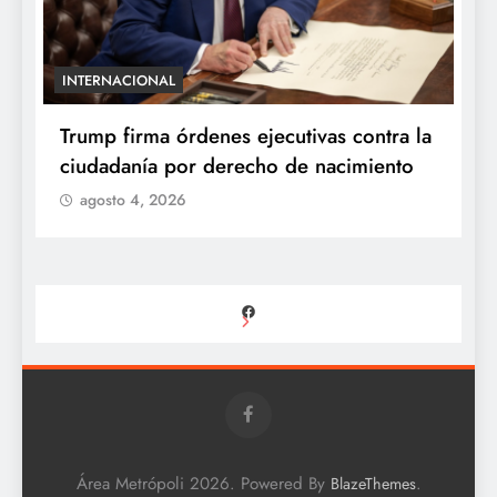
INTERNACIONAL
E
e
Trump firma órdenes ejecutivas contra la
“
ciudadanía por derecho de nacimiento
r
p
agosto 4, 2026
Facebook
Área Metrópoli 2026. Powered By
.
BlazeThemes