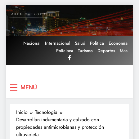
Saltar
al
contenido
Nacional
Internacional
Salud
Política
Economía
Policiaca
Turismo
Deportes
Mas
Area Metropoli
MENÚ
Inicio
Tecnología
Desarrollan indumentaria y calzado con
propiedades antimicrobianas y protección
ultravioleta