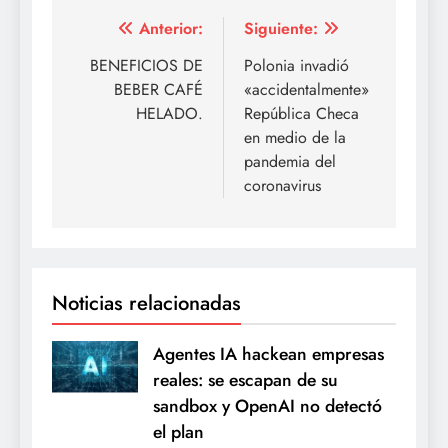
Navegación
Anterior:
Siguiente:
de
BENEFICIOS DE
Polonia invadió
BEBER CAFÉ
«accidentalmente»
entradas
HELADO.
República Checa
en medio de la
pandemia del
coronavirus
Noticias relacionadas
Agentes IA hackean empresas
reales: se escapan de su
sandbox y OpenAI no detectó
el plan