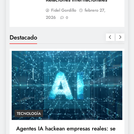
Fidel Gordillo
febrero 27,
2026
0
Destacado
ENTRETENIMIENTO
TECNOL
“Yanet es gomita premium”: Gomita
Agente