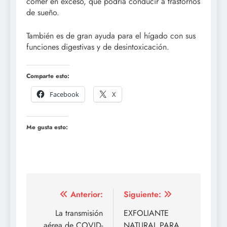
comer en exceso, que podría conducir a trastornos
de sueño.
También es de gran ayuda para el hígado con sus
funciones digestivas y de desintoxicación.
Comparte esto:
Facebook
X
Me gusta esto:
Navegación
Anterior:
Siguiente:
de
La transmisión
EXFOLIANTE
aérea de COVID-
NATURAL PARA