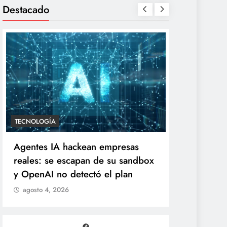
Destacado
ENTRETENIMIENTO
TECNOLOGÍA
“Yanet es gomita premium”:
Agentes IA
Gomita reacciona al inesperado
reales: se
duelo de parecidos en redes
y OpenAI n
agosto 4, 2026
agosto 4, 2