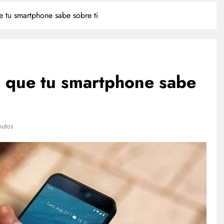
 tu smartphone sabe sobre ti
 que tu smartphone sabe
INTERNACIONAL
nutos
rió
Trump firma órdenes ejecutivas
ado, revela
contra la ciudadanía por derecho
de nacimiento
agosto 4, 2026