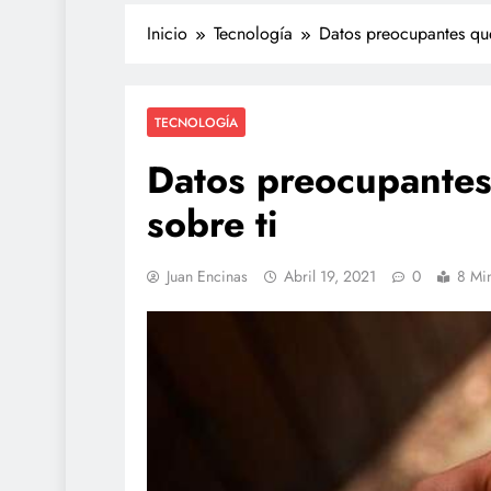
Inicio
Tecnología
Datos preocupantes que
TECNOLOGÍA
Datos preocupantes
sobre ti
POLICIACA
Juan Encinas
Abril 19, 2021
0
8 Mi
Adulto mayor que mu
atropellado fue empuj
video
agosto 4, 2026