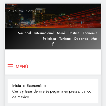
Saltar
al
contenido
Nacional
Internacional
Salud
Política
Economía
Policiaca
Turismo
Deportes
Mas
Area Metropoli
MENÚ
Inicio
Economía
Crisis y tasas de interés pegan a empresas: Banco
de México