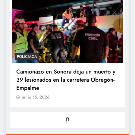
POLICIACA
P
Camionazo en Sonora deja un muerto y
S
39 lesionados en la carretera Obregón-
P
Empalme
A
junio 15, 2026
Facebook