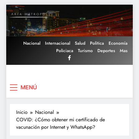
Saltar
al
contenido
Nacional
Internacional
Salud
Política
Economía
Policiaca
Turismo
Deportes
Mas
Area Metropoli
MENÚ
Inicio
Nacional
COVID: ¿Cómo obtener mi certificado de
vacunación por Internet y WhatsApp?