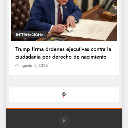
INTERNACIONAL
E
e
Trump firma órdenes ejecutivas contra la
“
ciudadanía por derecho de nacimiento
r
p
agosto 4, 2026
Facebook