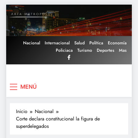
Saltar
al
contenido
Nacional
Internacional
Salud
Política
Economía
Policiaca
Turismo
Deportes
Mas
Area Metropoli
MENÚ
Inicio
Nacional
Corte declara constitucional la figura de
superdelegados