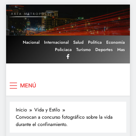
Saltar
al
contenido
Nacional
Internacional
Salud
Política
Economía
Policiaca
Turismo
Deportes
Mas
Area Metropoli
MENÚ
Inicio
Vida y Estilo
Convocan a concurso fotográfico sobre la vida
durante el confinamiento.