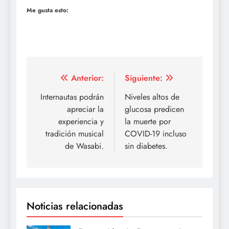
Me gusta esto:
Navegación
Anterior:
Siguiente:
de
Internautas podrán
Niveles altos de
apreciar la
glucosa predicen
entradas
experiencia y
la muerte por
tradición musical
COVID-19 incluso
de Wasabi.
sin diabetes.
Noticias relacionadas