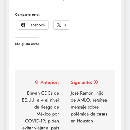
Comparte esto:
Facebook
X
Me gusta esto:
Navegación
Anterior:
Siguiente:
de
Elevan CDCs de
José Ramón, hijo
EE.UU. a 4 el nivel
de AMLO, retuitea
entradas
de riesgo de
mensaje sobre
México por
polémica de casas
COVID-19; piden
en Houston
evitar viajar al país