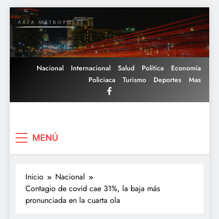
Saltar
al
contenido
Nacional
Internacional
Salud
Política
Economía
Policiaca
Turismo
Deportes
Mas
Area Metropoli
MENÚ
Inicio
Nacional
Contagio de covid cae 31%, la baja más
pronunciada en la cuarta ola