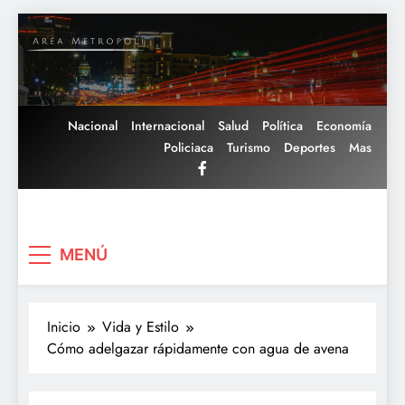
Saltar
al
contenido
Nacional
Internacional
Salud
Política
Economía
Policiaca
Turismo
Deportes
Mas
Area Metropoli
MENÚ
Inicio
Vida y Estilo
Cómo adelgazar rápidamente con agua de avena