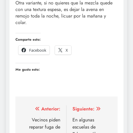
Otra variante, si no quieres que la mezcla quede
con una textura espesa, es dejar la avena en
remojo toda la noche, licuar por la mañana y
colar.
Comparte esto:
Facebook
X
Me gusta esto:
Navegación
Anterior:
Siguiente:
de
Vecinos piden
En algunas
reparar fuga de
escuelas de
entradas